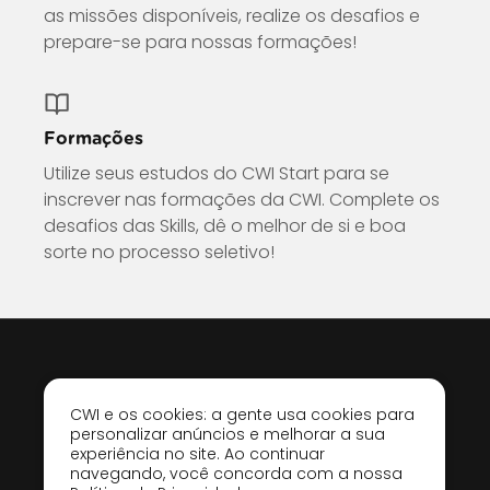
as missões disponíveis, realize os desafios e
prepare-se para nossas formações!
Formações
Utilize seus estudos do CWI Start para se
inscrever nas formações da CWI. Complete os
desafios das Skills, dê o melhor de si e boa
sorte no processo seletivo!
CWI e os cookies: a gente usa cookies para
personalizar anúncios e melhorar a sua
experiência no site. Ao continuar
Telefone: +55
(51) 3081-3600
navegando, você concorda com a nossa